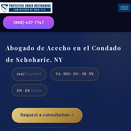
(888) 437-7747
Abogado de Acecho en el Condado
de Schoharie, NY
1997
VA · MD · DC · NJ · NY
Founded
EN · ES
Intake
Request a consultation