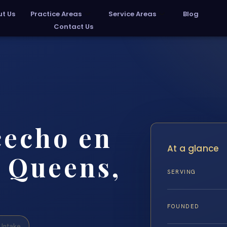
t Us
Practice Areas
Service Areas
Blog
Contact Us
cecho en
At a glance
 Queens,
SERVING
FOUNDED
Intake