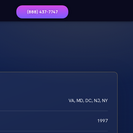
(888) 437-7747
VA, MD, DC, NJ, NY
1997