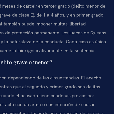
3 meses de cárcel; en tercer grado (delito menor de
grave de clase E), de 1 a 4 años; y en primer grado
unal también puede imponer multas, libertad
den de protección permanente. Los jueces de Queens
 y la naturaleza de la conducta. Cada caso es único
uede influir significativamente en la sentencia.
delito grave o menor?
or, dependiendo de las circunstancias. El acecho
entras que el segundo y primer grado son delitos
r cuando el acusado tiene condenas previas por
 el acto con un arma o con intención de causar
 argumentar a favor de una reducción de cargos si