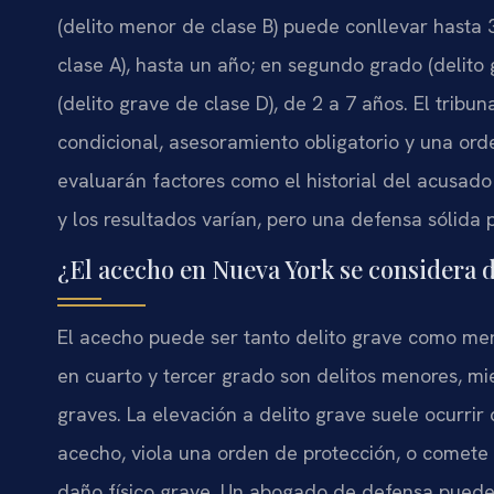
(delito menor de clase B) puede conllevar hasta 
clase A), hasta un año; en segundo grado (delito 
(delito grave de clase D), de 2 a 7 años. El trib
condicional, asesoramiento obligatorio y una or
evaluarán factores como el historial del acusado
y los resultados varían, pero una defensa sólida p
¿El acecho en Nueva York se considera 
El acecho puede ser tanto delito grave como men
en cuarto y tercer grado son delitos menores, mi
graves. La elevación a delito grave suele ocurri
acecho, viola una orden de protección, o comete
daño físico grave. Un abogado de defensa puede