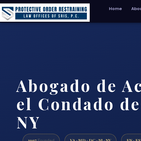
Home
Abou
Abogado de A
el Condado de
NY
1997
VA · MD · DC · NJ · NY
EN · ES
Founded