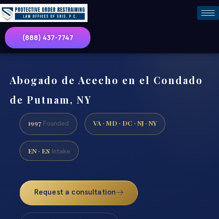
(888) 437-7747
Abogado de Acecho en el Condado
de Putnam, NY
1997
VA · MD · DC · NJ · NY
Founded
EN · ES
Intake
Request a consultation