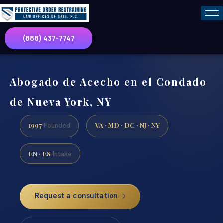
(888) 437-7747
Abogado de Acecho en el Condado
de Nueva York, NY
1997
VA · MD · DC · NJ · NY
Founded
EN · ES
Intake
Request a consultation