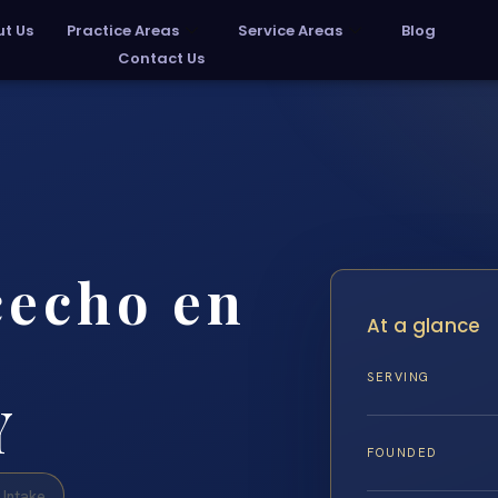
t Us
Practice Areas
Service Areas
Blog
Contact Us
cecho en
At a glance
SERVING
Y
FOUNDED
Intake