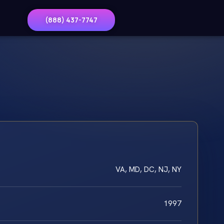
(888) 437-7747
VA, MD, DC, NJ, NY
1997