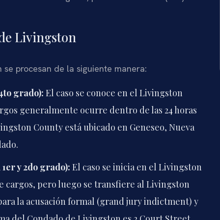
 de Livingston
 se procesan de la siguiente manera:
4to grado):
El caso se conoce en el Livingston
argos generalmente ocurre dentro de las 24 horas
Livingston County está ubicado en Geneseo, Nueva
dado.
 1er y 2do grado):
El caso se inicia en el Livingston
e cargos, pero luego se transfiere al Livingston
a la acusación formal (grand jury indictment) y
rema del Condado de Livingston es 2 Court Street,