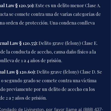
l Law § 120.50):
Este es un delito menor Clase A.
ucta se comete contra una de varias categorías de
una orden de protección. Una condena conlleva
nal Law § 120.55):
Delito grave (felony) Clase E.
de la conducta de acecho, causa daño físico a la
lleva de 1 a 4 años de prisión.
al Law § 120.60):
Delito grave (felony) Clase D. Se
o o segundo grado se comete contra una víctima
ado previamente por un delito de acecho en los
e 2 a 7 años de prisión.
ondado de Livingston, por favor llame al (888) 437-