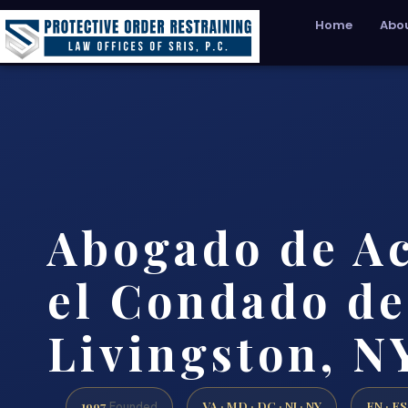
Home
Abou
Abogado de A
el Condado de
Livingston, N
1997
VA · MD · DC · NJ · NY
EN · ES
Founded