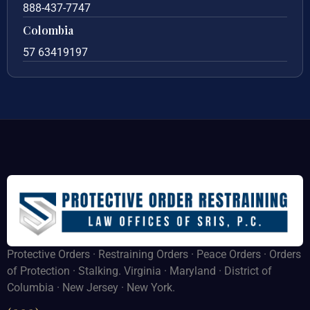
888-437-7747
Colombia
57 63419197
Protective Orders · Restraining Orders · Peace Orders · Orders
of Protection · Stalking. Virginia · Maryland · District of
Columbia · New Jersey · New York.