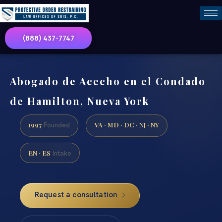
(888) 437-7747
Abogado de Acecho en el Condado
de Hamilton, Nueva York
1997
VA · MD · DC · NJ · NY
Founded
EN · ES
Intake
Request a consultation