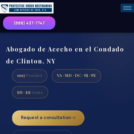
(888) 437-7747
Abogado de Acecho en el Condado
de Clinton, NY
1997
VA · MD · DC · NJ · NY
Founded
EN · ES
Intake
Request a consultation