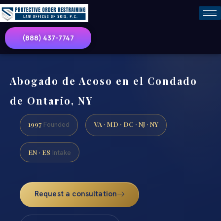
(888) 437-7747
Abogado de Acoso en el Condado
de Ontario, NY
1997
VA · MD · DC · NJ · NY
Founded
EN · ES
Intake
Request a consultation